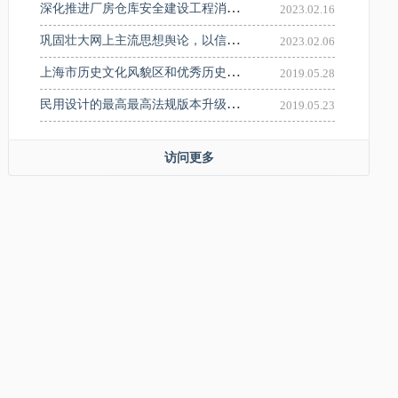
深化推进厂房仓库安全建设工程消防审验专项整治工作！
2023.02.16
巩固壮大网上主流思想舆论，以信息化数字化驱动现代化建设！市委网信委会议举行
2023.02.06
上海市历史文化风貌区和优秀历史建筑保护条例
2019.05.28
民用设计的最高最高法规版本升级《民用建筑设计统一标准》发布
2019.05.23
访问更多